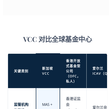
VCC 对比全球基金中心
香港开放
式基金型
新加坡
爱尔兰
关键类别
公司
VCC
ICAV（QI
（OFC，
私人）
香港证监
监管机构
MAS +
会
爱尔兰央