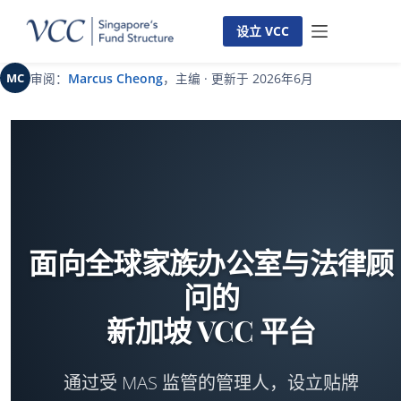
跳
至
设立 VCC
内
容
MC
审阅：
Marcus Cheong
，主编 · 更新于 2026年6月
面向全球家族办公室与法律顾
问的
新加坡 VCC 平台
通过受 MAS 监管的管理人，设立贴牌