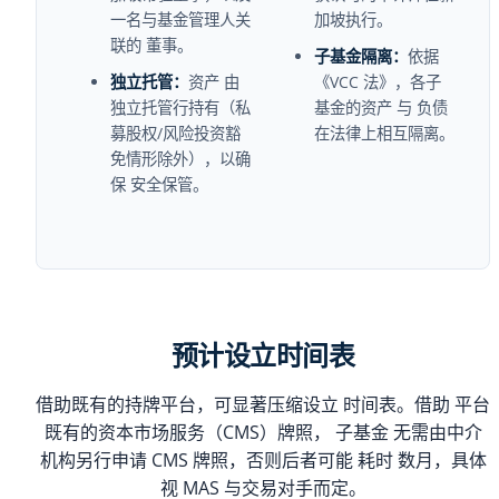
一名与基金管理人关
加坡执行。
联的 董事。
子基金隔离：
依据
独立托管：
资产 由
《VCC 法》，各子
独立托管行持有（私
基金的资产 与 负债
募股权/风险投资豁
在法律上相互隔离。
免情形除外），以确
保 安全保管。
预计设立时间表
借助既有的持牌平台，可显著压缩设立 时间表。借助 平台
既有的资本市场服务（CMS）牌照， 子基金 无需由中介
机构另行申请 CMS 牌照，否则后者可能 耗时 数月，具体
视 MAS 与交易对手而定。