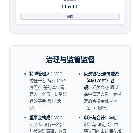
Client C
美国
治理与监管监督
持牌管理人：
VCC
反洗钱/反恐怖融资
委任一名 持有 MAS
（AML/CFT）合
牌照/注册的基金管
规：
相关义务 通过
理人，负责一切受监
基金管理人及一家指
管的基金 管理 活
定的合格金融 机构
动。
（EFI）履行。
董事会构成：
VCC
审计与会计：
年度
须至少 设有一名新
审计与 法定会计由
加坡常驻董事，以及
获认可的审计师在新