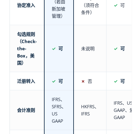
（若由
协定准入
（须符合
✓
可
新加坡
条件）
管理）
勾选规则
（Check-
the-
✓
可
未说明
✓
可
Box，美
国）
迁册转入
✓
可
✗
否
✓
可
IFRS、
IFRS、US
SFRS、
HKFRS、
会计准则
GAAP、
US
IFRS
GAAP
GAAP