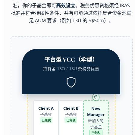
准，你的子基金即可
高效设立
。税务优惠资格须经 IRAS
批准并符合持续性条件，并有可能通过依托集合资金池满
足 AUM 要求（例如 13U 的 S$50m）。
平台型 VCC（伞型）
持有第 13O / 13U 条税务优惠
Tax
Tax
Client A
Client B
New
子基金
子基金
Manager
新加入的
已免税
已免税
子基金
已免税