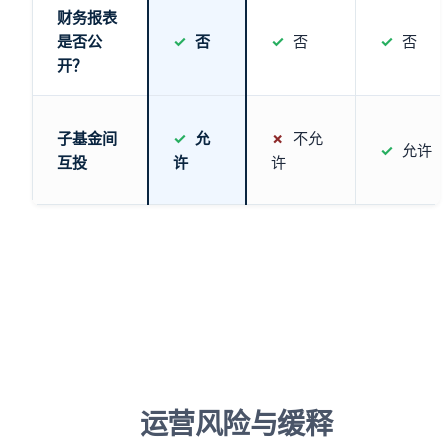
财务报表
是否公
✓
否
✓
否
✓
否
开？
子基金间
✓
允
✗
不允
✓
允许
互投
许
许
运营风险与缓释