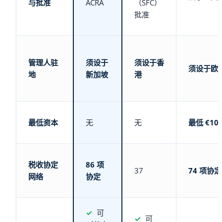
与批准
ACRA
（SFC）
批准
管理人驻
须设于
须设于香
须设于欧
地
新加坡
港
最低资本
无
无
最低 €10
税收协定
86 项
37
74 项协定
网络
协定
✓
可
✓
可