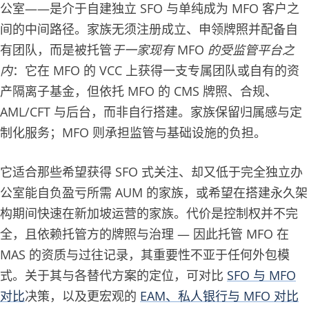
公室——是介于自建独立 SFO 与单纯成为 MFO 客户之
间的中间路径。家族无须注册成立、申领牌照并配备自
有团队，而是被托管
于一家现有 MFO 的受监管平台之
内
：它在 MFO 的 VCC 上获得一支专属团队或自有的资
产隔离子基金，但依托 MFO 的 CMS 牌照、合规、
AML/CFT 与后台，而非自行搭建。家族保留归属感与定
制化服务；MFO 则承担监管与基础设施的负担。
它适合那些希望获得 SFO 式关注、却又低于完全独立办
公室能自负盈亏所需 AUM 的家族，或希望在搭建永久架
构期间快速在新加坡运营的家族。代价是控制权并不完
全，且依赖托管方的牌照与治理 — 因此托管 MFO 在
MAS 的资质与过往记录，其重要性不亚于任何外包模
式。关于其与各替代方案的定位，可对比
SFO 与 MFO
对比
决策，以及更宏观的
EAM、私人银行与 MFO 对比