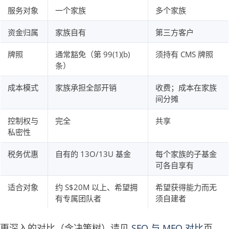
服务对象
一个家族
多个家族
资金归属
家族自有
第三方客户
牌照
通常豁免（第 99(1)(b)
须持有 CMS 牌照
条）
成本模式
家族承担全部开销
收费；成本在家族
间分摊
控制权与
完全
共享
私密性
税务优惠
自有的 13O/13U 基金
每个家族的子基金
可各自享有
适合对象
约 S$20M 以上、希望拥
希望获得能力而无
有专属团队者
须自建者
更深入的对比（含决策树）请见
SFO 与 MFO 对比
页