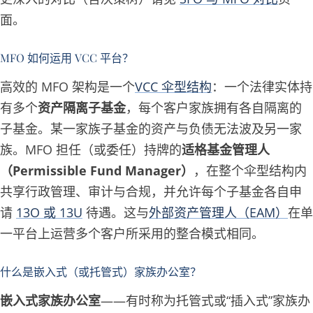
面。
MFO 如何运用 VCC 平台？
高效的 MFO 架构是一个
VCC 伞型结构
：一个法律实体持
有多个
资产隔离子基金
，每个客户家族拥有各自隔离的
子基金。某一家族子基金的资产与负债无法波及另一家
族。MFO 担任（或委任）持牌的
适格基金管理人
（Permissible Fund Manager）
，在整个伞型结构内
共享行政管理、审计与合规，并允许每个子基金各自申
请
13O 或 13U
待遇。这与
外部资产管理人（EAM）
在单
一平台上运营多个客户所采用的整合模式相同。
什么是嵌入式（或托管式）家族办公室？
嵌入式家族办公室
——有时称为托管式或“插入式”家族办