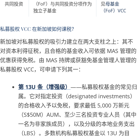
共同投资
（FoF）与共同投资分项作为
见
母基金
独立子基金
（FoF）VCC
私募股权 VCC 在新加坡如何课税？
新加坡对私募股权的吸引力建立在两大支柱之上：其不
对资本利得征税，且合格的基金收入可依据 MAS 管理的
优惠获得免税。由 MAS 持牌或获豁免基金管理人管理的
私募股权 VCC，可申请下列其一：
第 13U 条（增强级）
——私募股权基金的常见归
属。它对指定投资（designated investments）
的合格收入予以免税，要求最低 5,000 万新元
（S$50M）AUM、至少三名投资专业人员（其中
一名为非家族成员），以及分级的本地业务支出
（LBS）。多数机构私募股权基金以 13U 为目