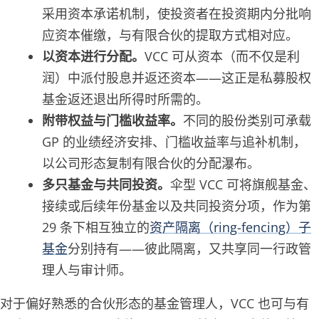
采用资本承诺机制，使投资者在投资期内分批响
应资本催缴，与有限合伙的提取方式相对应。
以资本进行分配。
VCC 可从资本（而不仅是利
润）中派付股息并返还资本——这正是私募股权
基金返还退出所得时所需的。
附带权益与门槛收益率。
不同的股份类别可承载
GP 的业绩经济安排、门槛收益率与追补机制，
以公司形态复制有限合伙的分配瀑布。
多只基金与共同投资。
伞型 VCC 可将旗舰基金、
接续或后续年份基金以及共同投资分项，作为第
29 条下相互独立的
资产隔离（ring-fencing）子
基金
分别持有——彼此隔离，又共享同一行政管
理人与审计师。
对于偏好熟悉的合伙形态的基金管理人，VCC 也可与有