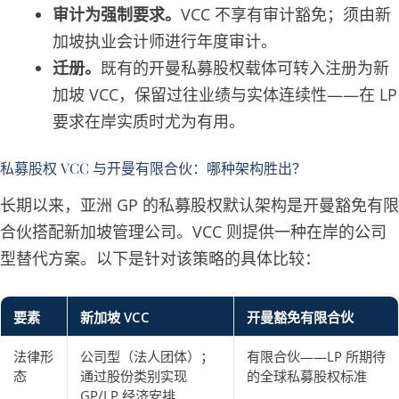
审计为强制要求。
VCC 不享有审计豁免；须由新
加坡执业会计师进行年度审计。
迁册。
既有的开曼私募股权载体可转入注册为新
加坡 VCC，保留过往业绩与实体连续性——在 LP
要求在岸实质时尤为有用。
私募股权 VCC 与开曼有限合伙：哪种架构胜出？
长期以来，亚洲 GP 的私募股权默认架构是开曼豁免有限
合伙搭配新加坡管理公司。VCC 则提供一种在岸的公司
型替代方案。以下是针对该策略的具体比较：
要素
新加坡 VCC
开曼豁免有限合伙
法律形
公司型（法人团体）；
有限合伙——LP 所期待
态
通过股份类别实现
的全球私募股权标准
GP/LP 经济安排