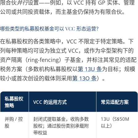
限合伙
并行
设置——例如，以 VCC 持有 GP 实体、管理
公司或共同投资载体，而主基金仍保持为有限合伙。
哪些类型的私募股权基金可以 VCC 形态运营？
在私募股权的各类策略中，VCC 不限定于特定策略。下
列每种策略均可设为独立式 VCC，或作为伞型架构下的
资产隔离（ring-fencing）子基金，并标注其常见的适配
税务方案（多数机构私募股权以
第 13U 条
为目标；规模
较小或首次创设的载体则采用
第 13O 条
）。
私募股权
VCC 的运用方式
常见适配方案
策略
并购 / 控
封闭式提取基金，收购多数
13U（S$50M
股
股权；通过股份类别承载附
以上）
带权益