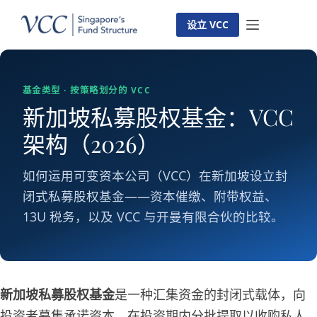
跳
至
设立 VCC
内
容
基金类型 · 按策略划分的 VCC
新加坡私募股权基金：VCC
架构（2026）
如何运用可变资本公司（VCC）在新加坡设立封
闭式私募股权基金——资本催缴、附带权益、
13U 税务，以及 VCC 与开曼有限合伙的比较。
新加坡私募股权基金
是一种汇集资金的封闭式载体，向
投资者募集承诺资本，在投资期内分批提取以收购私人