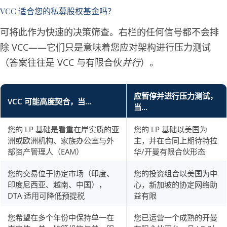
VCC 适合您的私募股权基金吗？
可将此作为快速的决策筛查。右栏的任何信号都不会排
除 VCC——它们只是意味着您应对架构进行压力测试
（答案往往是 VCC 与有限合伙
并行
）。
应暂停并进行压力测试，
VCC 可能高度契合，当…
当…
您的 LP 基础是看重在岸实质的亚
您的 LP 基础以美国为
洲或欧洲机构、家族办公室与外
主，并在合同上期待特拉
部资产管理人（EAM）
华/开曼有限合伙形态
您的交易位于协定市场（印度、
您的投资组合以美国为中
印度尼西亚、越南、中国），
心，新加坡的协定网络助
DTA 适用可降低预提税
益有限
您希望在多个年份中保持单一在
您已运营一个成熟的开曼