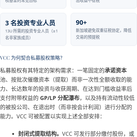
权基金的常见目标
出收益不征税
90+
3 名投资专业人员
新加坡避免双重征税协定，降低
13U 所需的投资专业人员（≥1
交易的预提税
名非家族成员）
VCC 为何契合私募股权策略？
私募股权有其特定的架构需求：一笔固定的
承诺资本
池、按批次催缴资本（提取）而非一次性全额收取的能
力、长达数年的投资与收获周期、在达到门槛收益率后
支付附带权益的
GP/LP 分配瀑布
，以及持有流动性较低
的被投公司、在退出时（而非按会计利润）进行分配的
能力。VCC 可被配置以实现上述全部安排：
封闭式提取结构。
VCC 可发行部分缴付股份，或