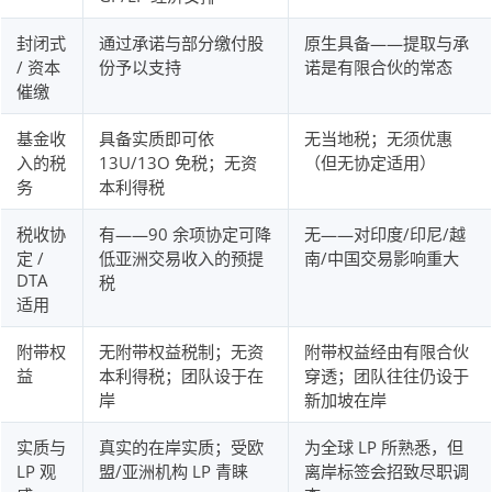
封闭式
通过承诺与部分缴付股
原生具备——提取与承
/ 资本
份予以支持
诺是有限合伙的常态
催缴
基金收
具备实质即可依
无当地税；无须优惠
入的税
13U/13O 免税；无资
（但无协定适用）
务
本利得税
税收协
有——90 余项协定可降
无——对印度/印尼/越
定 /
低亚洲交易收入的预提
南/中国交易影响重大
DTA
税
适用
附带权
无附带权益税制；无资
附带权益经由有限合伙
益
本利得税；团队设于在
穿透；团队往往仍设于
岸
新加坡在岸
实质与
真实的在岸实质；受欧
为全球 LP 所熟悉，但
LP 观
盟/亚洲机构 LP 青睐
离岸标签会招致尽职调