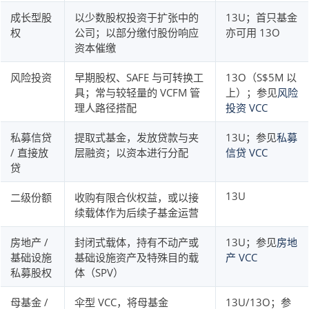
成长型股
以少数股权投资于扩张中的
13U；首只基金
权
公司；以部分缴付股份响应
亦可用 13O
资本催缴
风险投资
早期股权、SAFE 与可转换工
13O（S$5M 以
具；常与较轻量的 VCFM 管
上）；参见
风险
理人路径搭配
投资 VCC
私募信贷
提取式基金，发放贷款与夹
13U；参见
私募
/ 直接放
层融资；以资本进行分配
信贷 VCC
贷
13U
二级份额
收购有限合伙权益，或以接
续载体作为后续子基金运营
房地产 /
封闭式载体，持有不动产或
13U；参见
房地
基础设施
基础设施资产及特殊目的载
产 VCC
私募股权
体（SPV）
母基金 /
伞型 VCC，将母基金
13U/13O；参