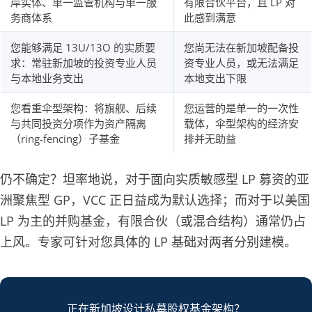
岸实体、单一监管机构与单一服
有限合伙平台，且 LP 对
务商体系
此感到满意
您能够满足 13U/13O 的实质要
您尚无法在新加坡配备投
求：常驻新加坡的投资专业人员
资专业人员，或无法满足
与本地业务支出
本地支出下限
您看重伞型架构：将旗舰、后续
您运营的是单一的一次性
与共同投资分项作为资产隔离
载体，伞型架构的经济安
（ring-fencing）子基金
排并无助益
仍不确定？坦率地说，对于面向实质敏感型 LP 募资的亚
洲聚焦型 GP，VCC 正日益成为默认选择；而对于以美国
LP 为主的并购基金，有限合伙（或混合结构）通常仍占
上风。专家可针对您具体的 LP 基础对两者分别建模。
正在新加坡设计私募股权基金架构？