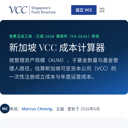
跳
至
设立 VCC
内
容
免费互动工具 · 已就 2026 课税年（YA 2026）审阅
新加坡 VCC 成本计算器
按管理资产规模（AUM）、子基金数量与基金管
理人路径，估算新加坡可变资本公司（VCC）的
一次性注册成立成本与年度运营成本。
MC
审阅：
Marcus Cheong
，主编 · 更新于 2026年6月