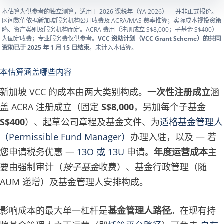
本估算为供参考的独立测算，适用于 2026 课税年（YA 2026）— 并非正式报价。
区间数值依据新加坡服务机构公开收费及 ACRA/MAS 费率推算；实际成本视投资策
略、资产类别及服务机构而定。ACRA 费用（注册成立 S$8,000；子基金 S$400）
为固定收费；专业服务费仅供参考。
VCC 资助计划（VCC Grant Scheme）的共同
资助已于 2025 年 1 月 15 日结束
，未计入本估算。
本估算涵盖哪些内容
新加坡 VCC 的成本由两大类别构成。
一次性注册成立
涵
盖 ACRA 注册成立（固定
S$8,000
，另加每个子基金
S$400
）、起草公司章程及基金文件、为
适格基金管理人
（Permissible Fund Manager）
办理入驻，以及 — 若
您申请税务优惠 —
13O 或 13U
申请。
年度运营成本
主
要由强制审计（
按子基金
收费）、基金行政管理（随
AUM 递增）及基金管理人安排构成。
影响成本的最大单一杠杆是
基金管理人路径
。在现有持