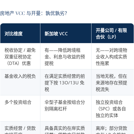
房地产 VCC 与开曼：孰优孰劣？
开曼公司 / 有限
对比维度
新加坡 VCC
合伙（LP）
税收协定 / 避免
有——降低跨境租
无——对跨境物
双重征税协定
金、利息与收益的预
业收入构成实质
（DTA）优惠
提税
性拖累
基金收入的税负
在满足实质经营的前
当地无税，但在
提下按 13O/13U 免
来源地存在预提
税
税流失
多个投资组合
伞型子基金按组合分
独立投资组合
别隔离杠杆
（SPC）或各自
独立的实体
实质经营 / 贷款
具备真实的在岸实质
离岸；部分贷款