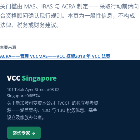
关门槛由 MAS、IRAS 与 ACRA 制定——采取行动前请向
合资格顾问确认现行规则。本页为一般性信息，不构成
法律、税务或财务建议。
主要来源
ACRA——管理 VCC
MAS——VCC 框架
2018 年 VCC 法案
VCC
Singapore
101 Telok Ayer Street #03-02
Singapore 068574
关于新加坡可变资本公司（VCC）的独立参考资
源——涵盖架构、13O 与 13U 税务优惠、基金
设立及家族办公室。
咨询专家 →