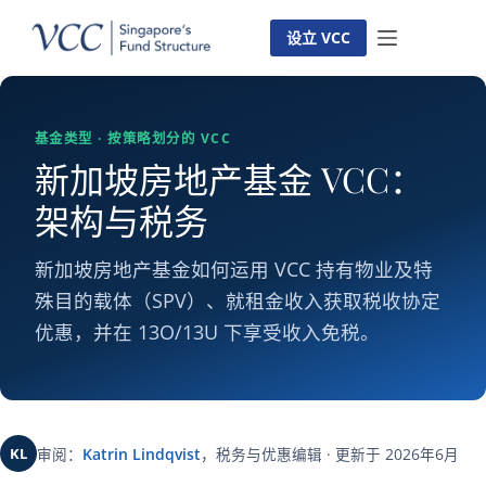
跳
至
设立 VCC
内
容
基金类型 · 按策略划分的 VCC
新加坡房地产基金 VCC：
架构与税务
新加坡房地产基金如何运用 VCC 持有物业及特
殊目的载体（SPV）、就租金收入获取税收协定
优惠，并在 13O/13U 下享受收入免税。
KL
审阅：
Katrin Lindqvist
，税务与优惠编辑 · 更新于 2026年6月