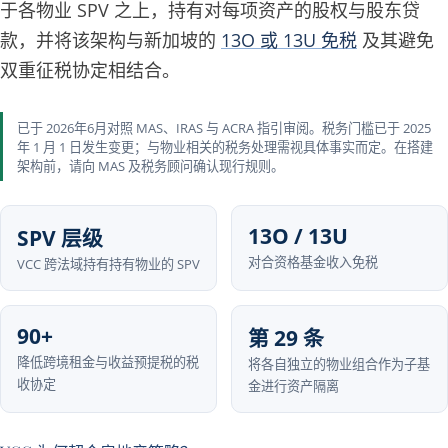
于各物业 SPV 之上，持有对每项资产的股权与股东贷
款，并将该架构与新加坡的
13O 或 13U 免税
及其避免
双重征税协定相结合。
已于 2026年6月对照 MAS、IRAS 与 ACRA 指引审阅。税务门槛已于 2025
年 1 月 1 日发生变更；与物业相关的税务处理需视具体事实而定。在搭建
架构前，请向 MAS 及税务顾问确认现行规则。
13O / 13U
SPV 层级
对合资格基金收入免税
VCC 跨法域持有持有物业的 SPV
90+
第 29 条
降低跨境租金与收益预提税的税
将各自独立的物业组合作为子基
收协定
金进行资产隔离