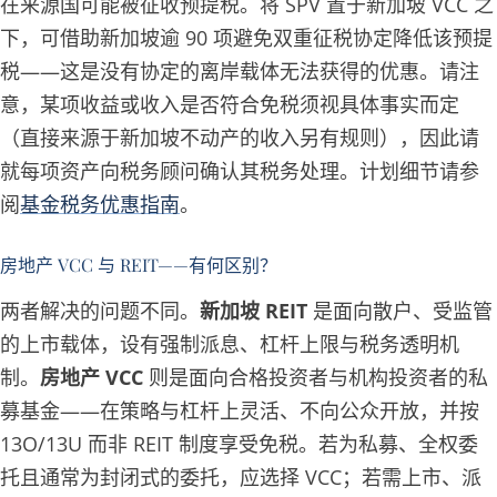
在来源国可能被征收预提税。将 SPV 置于新加坡 VCC 之
下，可借助新加坡逾 90 项避免双重征税协定降低该预提
税——这是没有协定的离岸载体无法获得的优惠。请注
意，某项收益或收入是否符合免税须视具体事实而定
（直接来源于新加坡不动产的收入另有规则），因此请
就每项资产向税务顾问确认其税务处理。计划细节请参
阅
基金税务优惠指南
。
房地产 VCC 与 REIT——有何区别？
两者解决的问题不同。
新加坡 REIT
是面向散户、受监管
的上市载体，设有强制派息、杠杆上限与税务透明机
制。
房地产 VCC
则是面向合格投资者与机构投资者的私
募基金——在策略与杠杆上灵活、不向公众开放，并按
13O/13U 而非 REIT 制度享受免税。若为私募、全权委
托且通常为封闭式的委托，应选择 VCC；若需上市、派