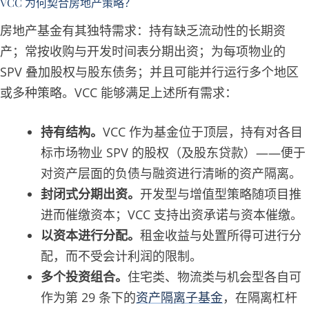
VCC 为何契合房地产策略？
房地产基金有其独特需求：持有缺乏流动性的长期资
产；常按收购与开发时间表分期出资；为每项物业的
SPV 叠加股权与股东债务；并且可能并行运行多个地区
或多种策略。VCC 能够满足上述所有需求：
持有结构。
VCC 作为基金位于顶层，持有对各目
标市场物业 SPV 的股权（及股东贷款）——便于
对资产层面的负债与融资进行清晰的资产隔离。
封闭式分期出资。
开发型与增值型策略随项目推
进而催缴资本；VCC 支持出资承诺与资本催缴。
以资本进行分配。
租金收益与处置所得可进行分
配，而不受会计利润的限制。
多个投资组合。
住宅类、物流类与机会型各自可
作为第 29 条下的
资产隔离子基金
，在隔离杠杆