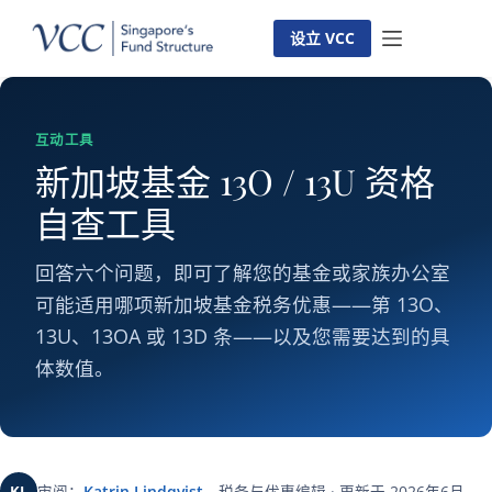
跳
至
设立 VCC
内
容
互动工具
新加坡基金 13O / 13U 资格
自查工具
回答六个问题，即可了解您的基金或家族办公室
可能适用哪项新加坡基金税务优惠——第 13O、
13U、13OA 或 13D 条——以及您需要达到的具
体数值。
KL
审阅：
Katrin Lindqvist
，税务与优惠编辑 · 更新于 2026年6月