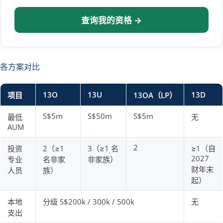
查询我的资格 →
各方案对比
13O
13U
13D
项目
13OA（LP）
S$5m
S$50m
S$5m
最低
无
AUM
2
投资
2（≥1
3（≥1 名
≥1（自
2027
专业
名非家
非家族）
财年末
人员
族）
起）
本地
分级 S$200k / 300k / 500k
无
支出