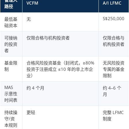
管理人
VCFM
A/I LFMC
路径
S$250,000
最低基
无
础资本
可接纳
仅限合格与机构投资者
仅限合格与
的投资
机构投资者
者
基金限
合格风险投资基金（封闭式，≥80%
无风险投资
制
投资于注册成立 ≤10 年的非上市企
专属的基金
业）
限制
MAS
约 4 个月
约 4–6 个
示意性
月
时间表
持续操
更轻
完整 LFMC
守/资
制度
本规则