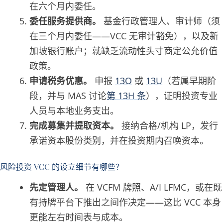
在六个月内委任。
委任服务提供商。
基金行政管理人、审计师（须
在三个月内委任——VCC 无审计豁免），以及新
加坡银行账户；就缺乏流动性头寸商定公允价值
政策。
申请税务优惠。
申报
13O
或
13U
（若属早期阶
段，并与 MAS 讨论
第 13H 条
），证明投资专业
人员与本地业务支出。
完成募集并提取资本。
接纳合格/机构 LP，发行
承诺资本股份类别，并在投资期内召唤资本。
风险投资 VCC 的设立细节有哪些？
先定管理人。
在 VCFM 牌照、A/I LFMC，或在既
有持牌平台下推出之间作决定——这比 VCC 本身
更能左右时间表与成本。