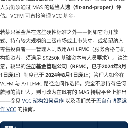
人员仍须通过 MAS 的
适当人选（fit-and-proper）
评
估。VCFM 可直接管理 VCC 基金。
若某只基金落在这些硬性标准之外——例如它为开放
式、持有较大规模的二级市场或上市头寸，或希望纳入
零售投资者——管理人则改用
A/I LFMC
（服务合格与机
构投资者，须满足 S$250k 基础资本与人员要求）。请注
意，较早的
注册基金管理公司（RFMC，已于2024年8月
1日废止）
制度已
于 2024年8月1日废止
；管理人如今在
VCFM 与 A/I LFMC 路径之间作选择。完全不愿持有任何
牌照的管理人，则可改为在既有的 MAS 持牌平台上推出
——参见
VCC 架构如何运作
以及我们关于
无自有牌照运
作 VCC
的指南。