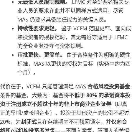
无最低人员编制规则。
LFMC 对至少两名相关专
业人员的要求在此并不以同样方式适用，尽管
MAS 仍要求具备胜任能力的关键人员。
持续性要求更轻。
鉴于 VCFM 范围更窄、面向成
熟投资者的授权范畴，其无需遵守适用于 LFMC
的全套业务操守与资本规则。
审批更快、更简单。
由于合格条件为明确的硬性
标准，MAS 以更快的授权为目标（实务中约为四
个月）。
代价在于，VCFM 只能管理满足 MAS
合格风险投资基金
条件的基金，大致为：基金将
不低于 80% 的承诺资本投
资于注册成立不超过十年的非上市商业企业证券
（即真
正的早期/成长期企业），投资于其他资产的比例不超过
20%，为
封闭式
且在存续期内不可赎回锁定，并
仅向合
格和/或机构投资者
发售——不面向零售。管理人的关键