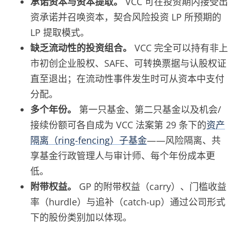
承诺资本与资本提取。
VCC 可在投资期内接受出
资承诺并召唤资本，契合风险投资 LP 所预期的
LP 提取模式。
缺乏流动性的投资组合。
VCC 完全可以持有非上
市初创企业股权、SAFE、可转换票据与认股权证
直至退出；在流动性事件发生时可从资本中支付
分配。
多个年份。
第一只基金、第二只基金以及机会/
接续份额可各自成为 VCC 法案第 29 条下的
资产
隔离（ring-fencing）子基金
——风险隔离、共
享基金行政管理人与审计师、每个年份成本更
低。
附带权益。
GP 的附带权益（carry）、门槛收益
率（hurdle）与追补（catch-up）通过公司形式
下的股份类别加以体现。