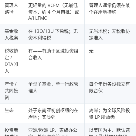
管理人
更轻量的 VCFM（无最低
管理人通常仍须在某
路径
资本、约 4 个月审批）或
个在岸地持牌
A/I LFMC
基金收
在 13O/13U 下免税；无
无当地税；无税收协
入税务
资本利得税
定准入
税收协
有——有助于区域投资组
无
定 /
合收入
DTA 准
入
年份 /
伞型子基金，单一行政管
每个年份各设独立有
共同投
理人
限合伙
资
生态
处于东南亚初创枢纽的在
离岸；为全球风险投
岸地；实质强
资 LP 所熟悉
投资者
亚洲/欧洲 LP、家族办公
以美国为主、默认选