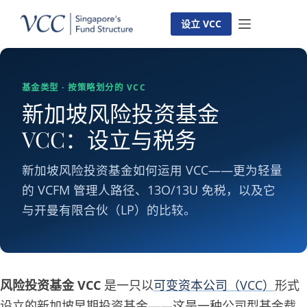
跳
至
设立 VCC
内
容
基金类型 · 按策略划分的 VCC
新加坡风险投资基金
VCC：设立与税务
新加坡风险投资基金如何运用 VCC——更为轻量
的 VCFM 管理人路径、13O/13U 免税，以及它
与开曼有限合伙（LP）的比较。
风险投资基金 VCC
是一只以
可变资本公司（VCC）
形式
设立的新加坡早期投资基金——这是一种公司型基金载