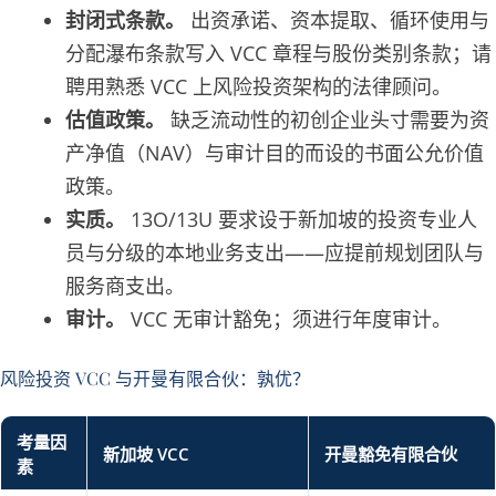
封闭式条款。
出资承诺、资本提取、循环使用与
分配瀑布条款写入 VCC 章程与股份类别条款；请
聘用熟悉 VCC 上风险投资架构的法律顾问。
估值政策。
缺乏流动性的初创企业头寸需要为资
产净值（NAV）与审计目的而设的书面公允价值
政策。
实质。
13O/13U 要求设于新加坡的投资专业人
员与分级的本地业务支出——应提前规划团队与
服务商支出。
审计。
VCC 无审计豁免；须进行年度审计。
风险投资 VCC 与开曼有限合伙：孰优？
考量因
新加坡 VCC
开曼豁免有限合伙
素