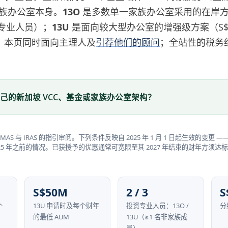
家族办公室本身。
13O
是多数单一家族办公室采用的在岸方案
专业人员）；
13U
是面向较大型办公室的增强级方案（S$5
。本页同时面向主理人及
引荐他们的顾问
；全站性的税务
己的新加坡 VCC、基金或家族办公室架构？
 MAS 与 IRAS 的指引审阅。下列条件反映自 2025 年 1 月 1 日起生效的变更
2025 年之前的情况。已获授予的优惠通常可宽限至其 2027 年结束的财年方须达
S$50M
2 / 3
S
个
13U 申请时及每个财年
投资专业人员：13O /
分
的最低 AUM
13U（≥1 名非家族成