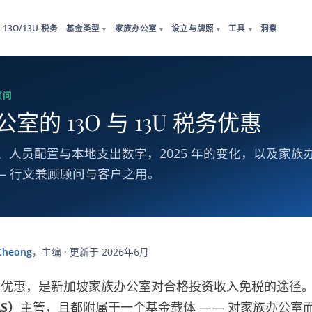
13O/13U 税务
基金类型
家族办公室
设立与牌照
工具
洞察
▾
▾
▾
▾
顾问
室的 13O 与 13U 税务优惠
M、人员配置与本地支出数字，2025 年的变化，以及家族
— 行文兼顾顾问与客户之用。
Cheong
，主编 · 更新于 2026年6月
优惠，是新加坡家族办公室对合格投资收入免税的途径
S）
主管，且都附属于一个基金载体 —— 对家族办公室