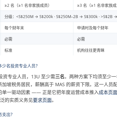
≥2 名（≥1 名非家族成员）
≥3 名（≥1 名非家族
分级：<S$250M → S$200k · S$250M–2B → S$300k · >S$2B →
每个财年末
申请时及每个财年
必需
必需
标准
机构往往更青睐
多少名投资专业人员？
投资专业人员，13U 至少需
三名
。两种方案下均须至少一
新加坡税务居民，薪酬高于 MAS 的薪资下限。这一人员
的单一驱动因素 —— 正是它把年度运营成本推入
成本页
更广泛的实质义务见
要求页面
。
务支出？