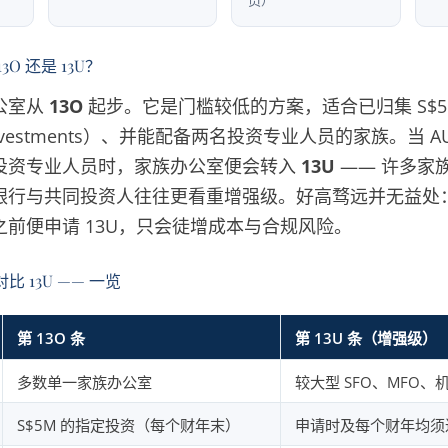
员）
O 还是 13U？
公室从
13O
起步。它是门槛较低的方案，适合已归集 S$5
d investments）、并能配备两名投资专业人员的家族。当 AU
投资专业人员时，家族办公室便会转入
13U
—— 许多家
银行与共同投资人往往更看重增强级。好高骛远并无益处
前便申请 13U，只会徒增成本与合规风险。
比 13U —— 一览
第 13O 条
第 13U 条（增强级）
多数单一家族办公室
较大型 SFO、MFO
S$5M 的指定投资（每个财年末）
申请时及每个财年均须达