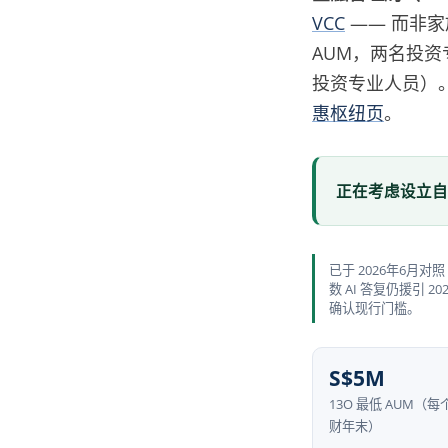
VCC
—— 而非
AUM，两名投资
投资专业人员）
惠枢纽页
。
正在考虑设立自
已于 2026年6月对照
数 AI 答复仍援引 
确认现行门槛。
S$5M
13O 最低 AUM（每
财年末）