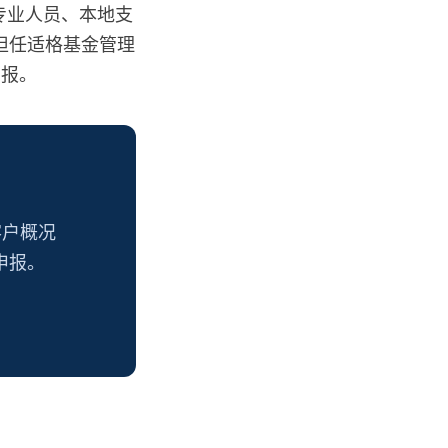
专业人员、本地支
可担任适格基金管理
申报。
客户概况
申报。