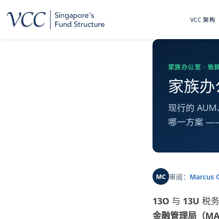
跳
到
VCC 架构
主
要
内
容
家族办公室 · 致
家族办公
现行的 AU
哪一方案 —
MC
审阅：
Marcus 
13O
与
13U
税务
金融管理局（MA