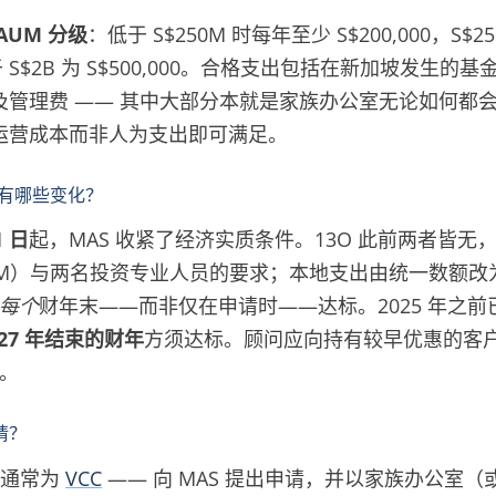
AUM 分级
：低于 S$250M 时每年至少 S$200,000，S$25
，高于 S$2B 为 S$500,000。合格支出包括在新加坡发生
及管理费 —— 其中大部分本就是家族办公室无论如何都
运营成本而非人为支出即可满足。
室有哪些变化？
1 日
起，MAS 收紧了经济实质条件。13O 此前两者皆无
$5M）与两名投资专业人员的要求；本地支出由统一数额
每个
财年末——而非仅在申请时——达标。2025 年之
027 年结束的财年
方须达标。顾问应向持有较早优惠的客
期。
请？
 通常为
VCC
—— 向 MAS 提出申请，并以家族办公室