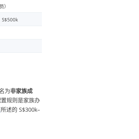
成员）
 S$500k
名为
非家族成
配置规则是家族办
面
所述的 S$300k–