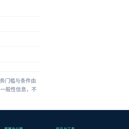
税务门槛与条件由
页为一般性信息，不
家族办公室
设立与工具