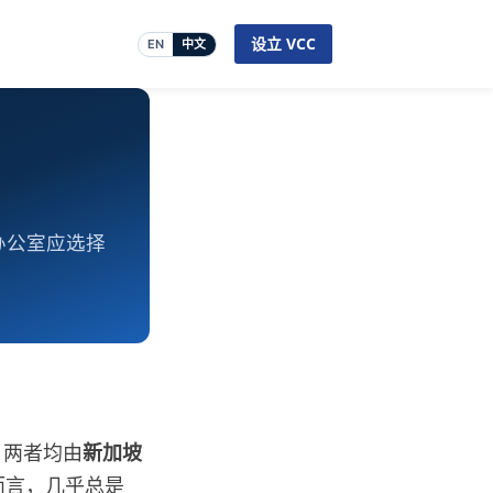
设立 VCC
EN
中文
办公室应选择
。两者均由
新加坡
而言，几乎总是