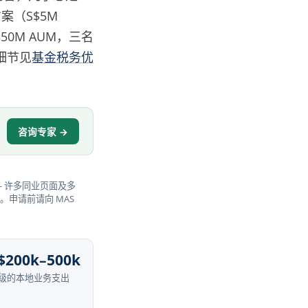
（S$5M
0M AUM，三名
细节见
基金税务优
咨询专家 →
 —— 许多同业页面及多
标。申请前请向 MAS
$200k–500k
级的本地业务支出