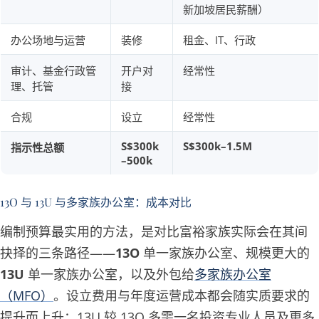
新加坡居民薪酬）
办公场地与运营
装修
租金、IT、行政
审计、基金行政管
开户对
经常性
理、托管
接
合规
设立
经常性
S$300k
S$300k–1.5M
指示性总额
–500k
13O 与 13U 与多家族办公室：成本对比
编制预算最实用的方法，是对比富裕家族实际会在其间
抉择的三条路径——
13O
单一家族办公室、规模更大的
13U
单一家族办公室，以及外包给
多家族办公室
（MFO）
。设立费用与年度运营成本都会随实质要求的
提升而上升：13U 较 13O 多需一名投资专业人员及更多