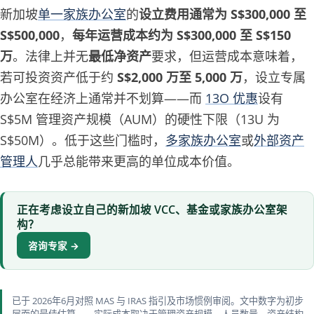
新加坡
单一家族办公室
的
设立费用通常为 S$300,000 至
S$500,000
，
每年运营成本约为 S$300,000 至 S$150
万
。法律上并无
最低净资产
要求，但运营成本意味着，
若可投资资产低于约
S$2,000 万至 5,000 万
，设立专属
办公室在经济上通常并不划算——而
13O 优惠
设有
S$5M 管理资产规模（AUM）的硬性下限（13U 为
S$50M）。低于这些门槛时，
多家族办公室
或
外部资产
管理人
几乎总能带来更高的单位成本价值。
正在考虑设立自己的新加坡 VCC、基金或家族办公室架
构？
咨询专家 →
已于 2026年6月对照 MAS 与 IRAS 指引及市场惯例审阅。文中数字为初步