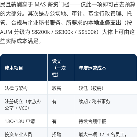
民且薪酬高于 MAS 薪资门槛——仅此一项即可占去预算
的大部分。其次是办公场地、审计、基金行政管理、托
管、合规与企业秘书服务。所要求的
本地业务支出
（按
AUM 分级为 S$200k / S$300k / S$500k）大体上可由这
些实际成本满足。
设立
成本项目
（一次
年度运营成本
性）
法律与架构
较高
较低（按需）
注册成立（家族办
有
续期 / 秘书事务
公室 + VCC）
13O/13U 申请
有
持续合规申报
投资专业人员
招聘
最大一项（2–3 名员工，