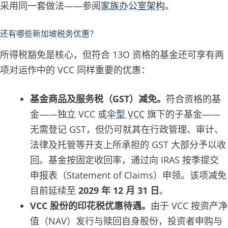
采用同一套做法——参阅
家族办公室架构
。
还有哪些新加坡税务优惠？
所得税豁免是核心，但符合 13O 资格的基金还可享有两
项对运作中的 VCC 同样重要的优惠：
基金商品及服务税（GST）减免。
符合资格的基
金——独立 VCC 或
伞型 VCC
旗下的子基金——
无需登记 GST，但仍可就其在行政管理、审计、
法律及托管等开支上所承担的 GST 大部分予以收
回。基金按固定收回率，通过向 IRAS 按季提交
申报表（Statement of Claims）申领。该项减免
目前延续至
2029 年 12 月 31 日
。
VCC 股份的印花税优惠待遇。
由于 VCC 按资产净
值（NAV）发行与赎回自身股份，投资者申购与