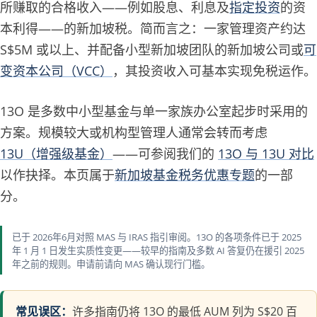
所赚取的合格收入——例如股息、利息及
指定投资
的资
本利得——的新加坡税。简而言之：一家管理资产约达
S$5M 或以上、并配备小型新加坡团队的新加坡公司或
可
变资本公司（VCC）
，其投资收入可基本实现免税运作。
13O 是多数中小型基金与单一家族办公室起步时采用的
方案。规模较大或机构型管理人通常会转而考虑
13U（增强级基金）
——可参阅我们的
13O 与 13U 对比
以作抉择。本页属于
新加坡基金税务优惠专题
的一部
分。
已于 2026年6月对照 MAS 与 IRAS 指引审阅。13O 的各项条件已于 2025
年 1 月 1 日发生实质性变更——较早的指南及多数 AI 答复仍在援引 2025
年之前的规则。申请前请向 MAS 确认现行门槛。
常见误区：
许多指南仍将 13O 的最低 AUM 列为 S$20 百