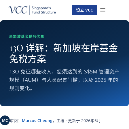
跳
至
设立 VCC
内
容
新加坡基金税务优惠
13O 详解：新加坡在岸基金
免税方案
13O 免征哪些收入、您须达到的 S$5M 管理资产
规模（AUM）与人员配置门槛，以及 2025 年的
规则变化。
MC
审阅：
Marcus Cheong
，主编 · 更新于 2026年6月