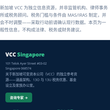
新加坡 VCC 为独立信息资源，并非监管机构、律师事务
所或税务顾问。税务门槛与条件由 MAS/IRAS 制定，并
会不时调整——采取行动前请确认现行数据。本页为一
般性信息，不构成法律、税务或财务建议。
VCC
Singapore
101 Telok Ayer Street #03-02
Singapore 068574
关于新加坡可变资本公司（VCC）的独立参考资
源——涵盖架构、13O 与 13U 税务优惠、基金
设立及家族办公室。
咨询专家 →