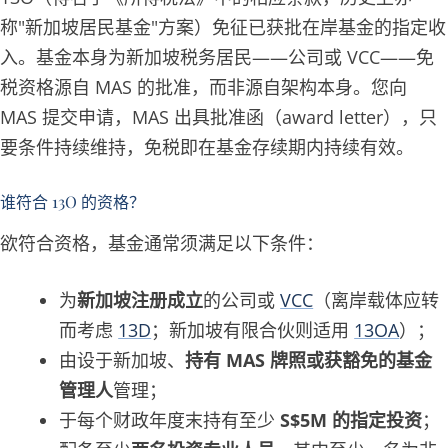
称"新加坡居民基金"方案）免征已获批在岸基金的指定收
入。基金本身为新加坡税务居民——公司或 VCC——免
税资格源自 MAS 的批准，而非源自架构本身。您向
MAS 提交申请，MAS 出具批准函（award letter），只
要条件持续维持，免税即在基金存续期内持续有效。
谁符合 13O 的资格？
欲符合资格，基金通常须满足以下条件：
为
新加坡注册成立
的公司或
VCC
（离岸载体应转
而考虑
13D
；新加坡有限合伙则适用
13OA
）；
由设于新加坡、
持有 MAS 牌照或获豁免的基金
管理人
管理；
于每个财政年度末持有至少
S$5M 的指定投资
；