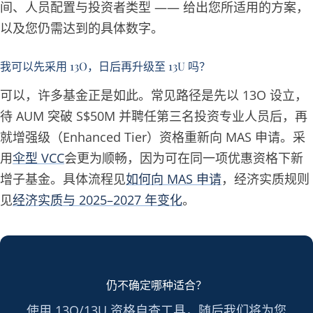
间、人员配置与投资者类型 —— 给出您所适用的方案，
以及您仍需达到的具体数字。
我可以先采用 13O，日后再升级至 13U 吗？
可以，许多基金正是如此。常见路径是先以 13O 设立，
待 AUM 突破 S$50M 并聘任第三名投资专业人员后，再
就增强级（Enhanced Tier）资格重新向 MAS 申请。采
用
伞型 VCC
会更为顺畅，因为可在同一项优惠资格下新
增子基金。具体流程见
如何向 MAS 申请
，经济实质规则
见
经济实质与 2025–2027 年变化
。
仍不确定哪种适合？
使用 13O/13U 资格自查工具，随后我们将为您