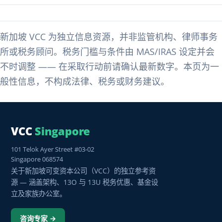
新加坡 VCC 为独立信息资源，并非监管机构、律师事务
所或税务顾问。税务门槛与条件由 MAS/IRAS 设定并会
不时调整 —— 在采取行动前请确认最新数字。本页为一
般性信息，不构成法律、税务或财务建议。
VCC
Singapore
101 Telok Ayer Street #03-02
Singapore 068574
关于新加坡可变资本公司（VCC）的独立参考资
源 — 涵盖架构、13O 与 13U 税务优惠、基金设
立及家族办公室。
咨询专家 →