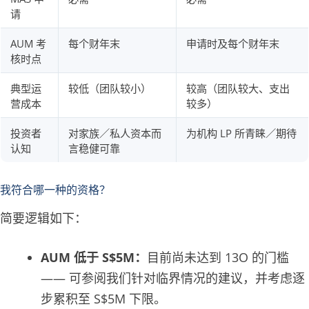
请
AUM 考
每个财年末
申请时及每个财年末
核时点
典型运
较低（团队较小）
较高（团队较大、支出
营成本
较多）
投资者
对家族／私人资本而
为机构 LP 所青睐／期待
认知
言稳健可靠
我符合哪一种的资格？
简要逻辑如下：
AUM 低于 S$5M：
目前尚未达到 13O 的门槛
—— 可参阅我们针对临界情况的建议，并考虑逐
步累积至 S$5M 下限。