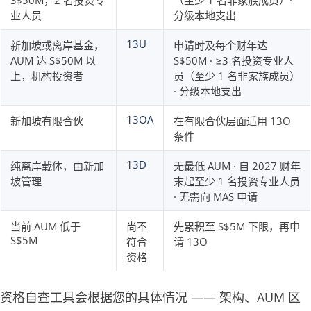
S$50M，2 名投资专
（至少 1 名非家族成员）·
业人员
分级本地支出
13U
新加坡或离岸基金，
申请时及每个财年达
AUM 达 S$50M 以
S$50M · ≥3 名投资专业人
上，机构投资者
员（至少 1 名非家族成员）
· 分级本地支出
13OA
新加坡有限合伙
在有限合伙层面适用 13O
条件
13D
纯离岸载体，由新加
无最低 AUM · 自 2027 财年
坡管理
末起至少 1 名投资专业人员
· 无需向 MAS 申请
当前 AUM 低于
尚不
先累积至 S$5M 下限，再申
S$5M
符合
请 13O
资格
资格自查工具会根据您的具体情况 —— 架构、AUM 区