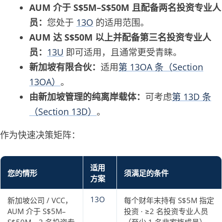
AUM 介于 S$5M–S$50M 且配备两名投资专业人
员：
您处于
13O
的适用范围。
AUM 达 S$50M 以上并配备第三名投资专业人
员：
13U
即可适用，且通常更受青睐。
新加坡有限合伙：
适用
第 13OA 条（Section
13OA）
。
由新加坡管理的纯离岸载体：
可考虑
第 13D 条
（Section 13D）
。
作为快速决策矩阵：
适用
您的情形
须满足的条件
方案
13O
新加坡公司 / VCC，
每个财年末持有 S$5M 指定
AUM 介于 S$5M–
投资 · ≥2 名投资专业人员