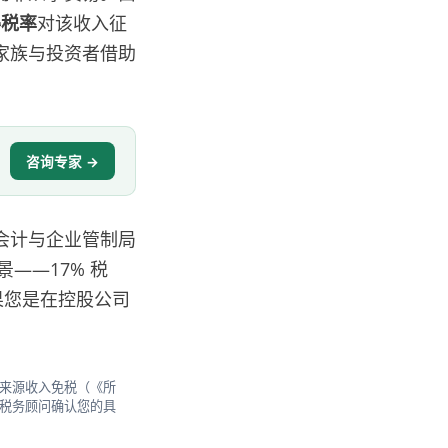
得税率
对该收入征
家族与投资者借助
咨询专家 →
会计与企业管制局
——17% 税
果您是在控股公司
境外来源收入免税（《所
 及税务顾问确认您的具