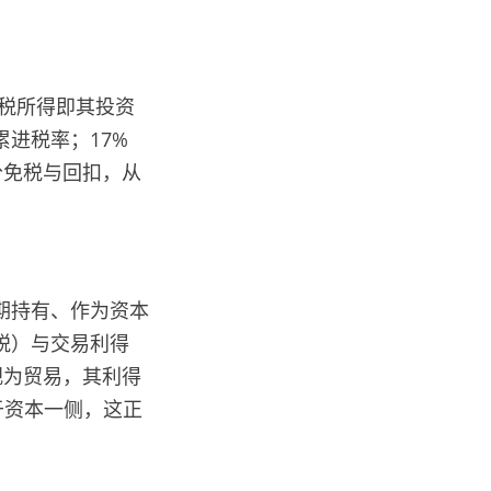
税所得即其投资
进税率；17%
分免税与回扣，从
期持有、作为资本
税）与交易利得
视为贸易，其利得
于资本一侧，这正