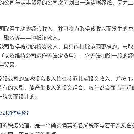
投资的公司与从事贸易的公司之间划出一道清晰界线，因为
司
取得主动的经营收入，并可将为取得该收入而发生的费
、融资等——冲抵该收入。
公司
取得被动的投资收入，且只能扣除范围更窄的、与取
（以及维持公司运作等法定费用）。它无法扣除一般的经
事贸易。
控股公司的
应税
投资收入往往接近其
毛
投资收入，并按 1
持有的大型、能产生收入的投资组合，每年都会面临可观
一税负而设计的。
公司如何纳税？
司的税务处理，是一个确实偏高的名义税率与若干实实在