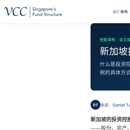
跳
至
VCC 架构
内
容
控股架构 · 设立
新加坡
什么是投资控
税的具体方式
DT
审阅：
Daniel T
新加坡的投资控
——股份、房产