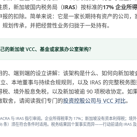
性质，新加坡国内税务局（
IRAS
）按标准的
17% 企业所
申报的扣除。简单来说：它是一家长期持有资产的公司，
、规划传承，并把经营性业务归拢于一处持有。
己的新加坡 VCC、基金或家族办公室架构？
用的、端到端的设立讲解：该架构是什么、如何向新加坡
立、本地董事与持续合规规则，以及 IRAS 的完整税务图景
税、境外股息免税，以及新加坡逾 90 项税收协定。如
做取舍，请阅读我们专门的
投资控股公司与 VCC 对比
。
照 ACRA 与 IRAS 指引审阅。企业所得税率为 17%；新加坡没有资本利得税；
A)–(9) 条）须在符合条件时适用。税务结果因个案事实而异——行动前请向 IRAS