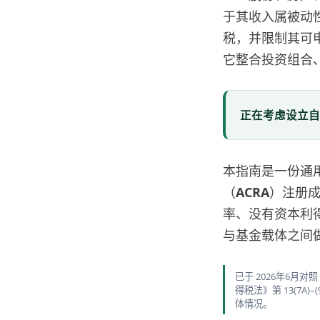
于其收入属被动
税，并限制其可
它整合投资组合
正在考虑设立自
本指南是一份通
（
ACRA
）注册成
率、没有资本利得
与基金载体之间
已于 2026年6月对
得税法》第 13(7
体情况。