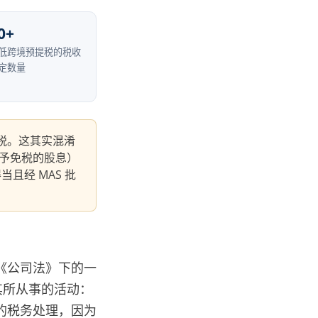
0+
低跨境预提税的税收
定数量
税。这其实混淆
予免税的股息）
且经 MAS 批
《公司法》下的一
其所从事的活动：
的税务处理，因为