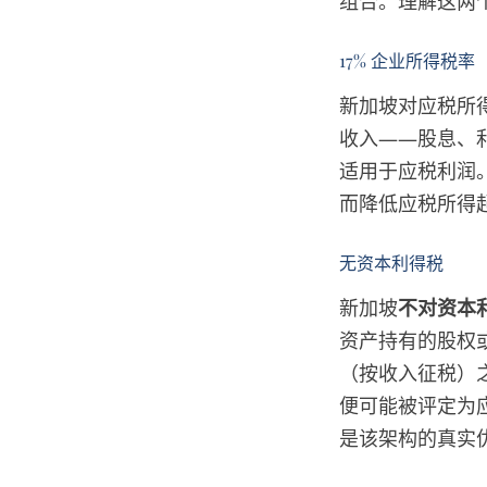
组合。理解这两
17% 企业所得税率
新加坡对应税所
收入——股息、
适用于应税利润。
而降低应税所得
无资本利得税
新加坡
不对资本
资产持有的股权
（按收入征税）之
便可能被评定为
是该架构的真实