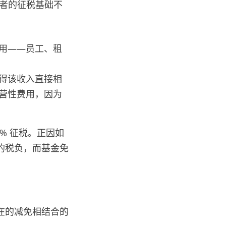
二者的征税基础不
用——员工、租
得该收入直接相
营性费用，因为
7% 征税。正因如
的税负，而基金免
在的减免相结合的