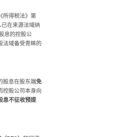
《所得税法》第
入已在来源法域纳
取股息的控股公
股法域备受青睐的
的股息在股东端
免
而控股公司本身向
股息不征收预提