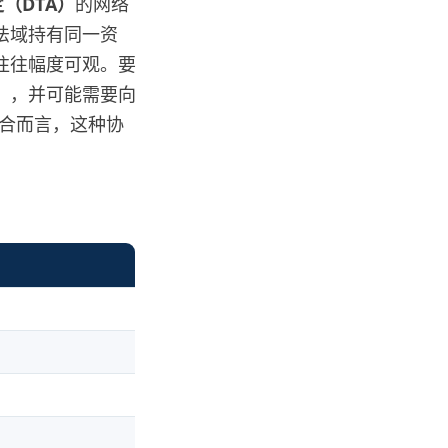
定（DTA）
的网络
法域持有同一资
往往幅度可观。要
），并可能需要向
投资组合而言，这种协