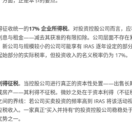
个方面，正是本节的要点。
得征收统一的
17% 企业所得税
。对投资控股公司而言，应
利息与租金——减去其获准的有限扣除。公司层面不存在累
新公司与规模较小的公司可能享有 IRAS 逐年设定的部
起始部分的实际税率，但投资收入的名义税率仍为 17%。
利得征税
。当控股公司进行真正的资本性处置——出售长
或房产——其利得不征税。微妙之处在于资本利得（不征
间的界线：若公司买卖投资的频率高到 IRAS 将该活动
应税收入。一家真正“买入并持有”的投资控股公司稳稳处
优势之一。