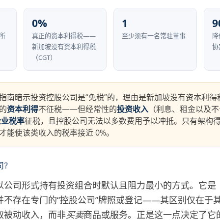
0%
1
9
所
真正的资本利得税——
至少须有一名常驻董事
降
新加坡没有资本利得税
协
（CGT）
指南暗示投资控股公司是“免税”的，理由是新加坡没有资本利得
的
资本利得
不征税——但经常性的
投资收入
（利息、租金以及不
企业税率
征税，且控股公司无法以多数费用予以冲抵。只有架构得当
才能使该类收入的税率接近 0%。
司？
以公司形式持有投资组合时默认且阻力最小的方式。它是
并不存在专门的“控股公司”牌照或登记——其区别仅在于
取被动收入，而非
买卖
商品或服务。正是这一点决定了它