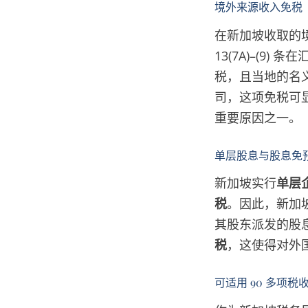
境外来源收入免税
在新加坡收取的
13(7A)–(9) 条
税，且当地的名
司，这项免税可
重要原因之一。
单层股息与股息免
新加坡实行
单层
税
。因此，新加
其股东派发的股
税
，这使得对外
可适用 90 多项税