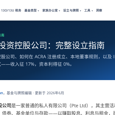
13O/13U 税务
基金类型
家族办公室
设立与牌照
工具
洞察
▾
▾
▾
▾
指南
投资控股公司：完整设立指南
股公司、如何在 ACRA 注册成立、本地董事规则，以及 IR
——收入征 17%，资本利得征 0%。
an
，基金与牌照编辑 · 更新于 2026年6月
股公司
是一家普通的私人有限公司（Pte Ltd），其主营
、债券、基金单位与存款——以赚取股息、利息与租金，