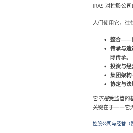
IRAS 对控股
人们使用它，往
整合
——
传承与遗
际传承。
投资与经
集团架构
协定与法
它
不是
受监管的
关键在于——它
控股公司与经营（