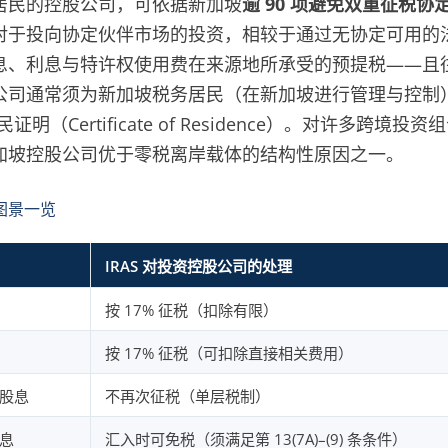
居民的控股公司，可依据新加坡
逾 90 项避免双重征税协
对于投向协定伙伴市场的投资，相较于通过无协定可用的
息、利息与特许权使用费在来源地所承受的预提税——且
公司通常须为新加坡税务居民（在新加坡进行管理与控制
民证明（Certificate of Residence）。对许多跨境
加坡控股公司优于零税离岸载体的结构性原因之一。
图景一览
IRAS 对投资控股公司的处理
按 17% 征税（扣除有限）
按 17% 征税（可扣除直接相关费用）
股息
不再次征税（单层税制）
息
汇入时可免税（须满足第 13(7A)–(9) 条条件）