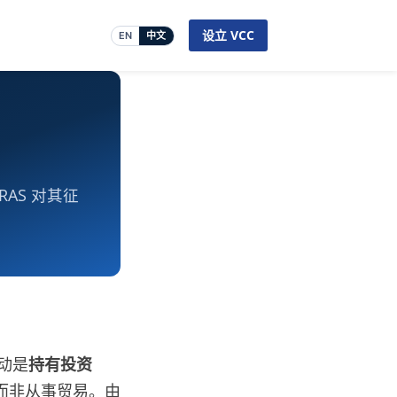
设立 VCC
EN
中文
AS 对其征
活动是
持有投资
而非从事贸易。由