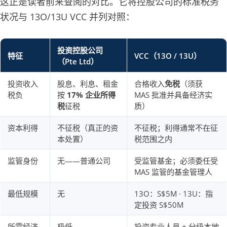
这正是读者前来查阅的对比。它将控股公司的标准税务
状况与 13O/13U VCC 并列对照：
投资控股公司
特征
VCC（13O / 13U）
（Pte Ltd）
投资收入
股息、利息、租金
合格收入
免税
（须获
税负
按
17% 企业所得
MAS 批准并具备经济实
税
征税
质）
资本利得
不征税（真正的资
不征税；利得通常不在征
本处置）
税范围之内
监管身份
无——普通公司
受监管基金；必须委任受
MAS 监管的基金管理人
最低规模
无
13O：S$5M · 13U：指
定投资 S$50M
所需经济
极低
投资专业人员 + 分级本地