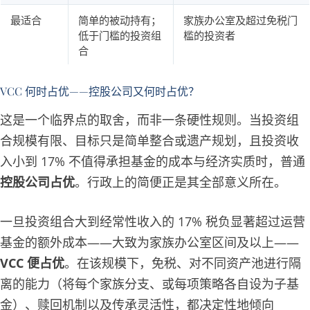
最适合
简单的被动持有；
家族办公室及超过免税门
低于门槛的投资组
槛的投资者
合
VCC 何时占优——控股公司又何时占优？
这是一个临界点的取舍，而非一条硬性规则。当投资组
合规模有限、目标只是简单整合或遗产规划，且投资收
入小到 17% 不值得承担基金的成本与经济实质时，普通
控股公司占优
。行政上的简便正是其全部意义所在。
一旦投资组合大到经常性收入的 17% 税负显著超过运营
基金的额外成本——大致为家族办公室区间及以上——
VCC 便占优
。在该规模下，免税、对不同资产池进行隔
离的能力（将每个家族分支、或每项策略各自设为子基
金）、赎回机制以及传承灵活性，都决定性地倾向