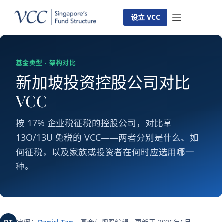
跳
到
设立 VCC
主
要
内
基金类型 · 架构对比
容
新加坡投资控股公司对比
VCC
按 17% 企业税征税的控股公司，对比享
13O/13U 免税的 VCC——两者分别是什么、如
何征税，以及家族或投资者在何时应选用哪一
种。
DT
审阅：
Daniel Tan
，基金与牌照编辑 · 更新于 2026年6月