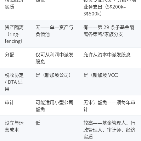
实质
业务支出（S$200k–
S$500k）
资产隔离
无——单一资产与
有——第 29 条子基金隔
（ring-
负债池
离各策略/家族分支
fencing）
分配
仅可从利润中派发
允许从资本中派发股息
股息
税收协定
是（新加坡公司）
是（新加坡 VCC）
/ DTA 适
用
审计
可能适用小型公司
无审计豁免——须每年审
豁免
计
设立与运
低
较高——基金管理人、行
营成本
政管理人、审计师、经济
实质