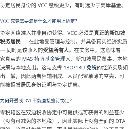
协定居民身份的 VCC 缴税更少，有时远少于离岸基金。
VCC 究竟需要满足什么才能用上协定？
协定网络准入并非自动获得。VCC 必须是
真正的新加坡
税务居民
— 在此地受管理与控制，并具备真实经济实质
— 同时是该收入的
受益所有人
。在实务中，这意味着一
家真实的
MAS 持牌基金管理人
、新加坡居民董事、本地
决策与本地支出。这与支撑
13O/13U 免税
的经济实质如
出一辙，因此两者相辅相成。人员配置单薄的空壳，可
能被拒发居民身份证明与协定优惠。
为何开曼或 BVI 不能直接签订协定？
零税辖区在双边税收协定中可提供或可获得的利益甚少
（没有可减免的本地税），因此实际上没有全面的 DTA