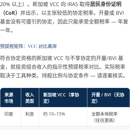
20% 以上）。新加坡 VCC 向 IRAS 取得
居民身份证明
（CoR）
并出示，以主张较低的协定税率。开曼或 BVI
基金没有可援引的协定，因此只能承受全额税率 — 年复
一年。
预提税矩阵：VCC 对比离岸
符合协定资格的新加坡 VCC 与不享协定的开曼/BVI 基
金，就投资组合收入的指示性预提税率对比。实际税率
取决于工具种类、持股比例与协定条件 — 请逐案核实。
来源
收入
新加坡 VCC（享协
开曼 / BVI（无协
市场
类型
定）
定）
印度
利息
约 10–15%
全额本地税率
（往往更高）