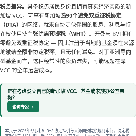
税务差异。
具备税务居民身份且拥有真实经济实质的新
加坡 VCC，可享有新加坡
逾90个避免双重征税协定
（DTA）
的网络，就来自协定伙伴国的股息、利息与特
许权使用费主张优惠
预提税（WHT）
。开曼与 BVI 拥有
零
避免双重征税协定 — 因此注册于当地的基金须在来源
地缴纳
全额非协定税率
，且无任何减免。对于亚洲导向
型基金而言，这种经常性的税负流失，可能远超在岸
VCC 的全年运营成本。
正在考虑设立自己的新加坡 VCC、基金或家族办公室架
构？
咨询专家 →
本页于 2026年6月对照 IRAS 协定指引与来源国预提税规则审阅。协定税