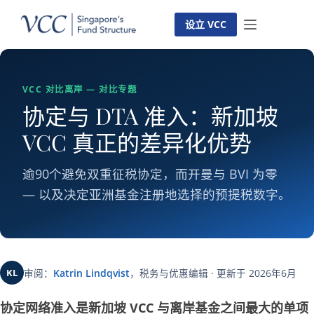
跳
至
设立 VCC
内
容
VCC 对比离岸 — 对比专题
协定与 DTA 准入：新加坡
VCC 真正的差异化优势
逾90个避免双重征税协定，而开曼与 BVI 为零
— 以及决定亚洲基金注册地选择的预提税数字。
KL
审阅：
Katrin Lindqvist
，税务与优惠编辑 · 更新于 2026年6月
协定网络准入是新加坡 VCC 与离岸基金之间最大的单项