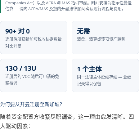
Companies Act）以及 ACRA 与 MAS 指引审阅。时间安排为指示性最佳
估算 — 请向 ACRA/MAS 及您的开曼法律顾问确认现行流程与费用。
90+ 对 0
无需
迁册后所获新加坡税收协定数量
清盘、清算或逐项资产转移
对比开曼
13O / 13U
1 个主体
迁册后的 VCC 随后可申请的免
同一法律主体延续存续 — 业绩
税待遇
记录得以保留
为何要从开曼迁册至新加坡？
随着资金配置方收紧尽职调查，这一理由愈发清晰。四
大驱动因素：