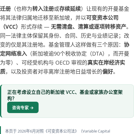
迁册
（也称为
转入注册
或
存续延续
）让现有的开曼基金
将其法律归属地迁移至新加坡，并以
可变资本公司
（VCC）
形式存续 —
无需清盘、清算或逐项转移资产
。
同一法律主体保留其身份、合同、历史与业绩记录；改
变的仅是其注册地。基金管理人这样做有三个原因：
协
定网络准入
（新加坡逾90个税收协定（DTA），而开曼
为零）、可经受机构与 OECD 审视的
真实在岸经济实
质
，以及投资者对非离岸注册地日益增长的
偏好
。
正在考虑设立自己的新加坡 VCC、基金或家族办公室架
构？
咨询专家 →
本页于 2026年6月对照《可变资本公司法》（Variable Capital