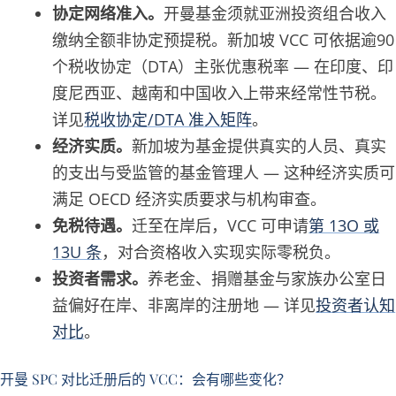
协定网络准入。
开曼基金须就亚洲投资组合收入
缴纳全额非协定预提税。新加坡 VCC 可依据逾90
个税收协定（DTA）主张优惠税率 — 在印度、印
度尼西亚、越南和中国收入上带来经常性节税。
详见
税收协定/DTA 准入矩阵
。
经济实质。
新加坡为基金提供真实的人员、真实
的支出与受监管的基金管理人 — 这种经济实质可
满足 OECD 经济实质要求与机构审查。
免税待遇。
迁至在岸后，VCC 可申请
第 13O 或
13U 条
，对合资格收入实现实际零税负。
投资者需求。
养老金、捐赠基金与家族办公室日
益偏好在岸、非离岸的注册地 — 详见
投资者认知
对比
。
开曼 SPC 对比迁册后的 VCC：会有哪些变化？