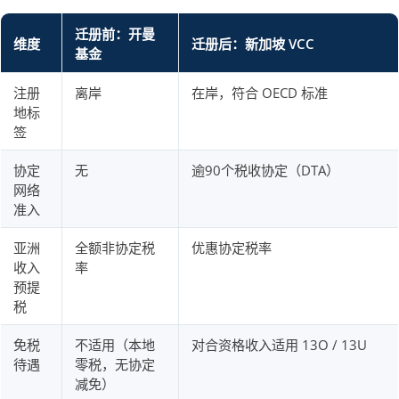
迁册前：开曼
维度
迁册后：新加坡 VCC
基金
注册
离岸
在岸，符合 OECD 标准
地标
签
协定
无
逾90个税收协定（DTA）
网络
准入
亚洲
全额非协定税
优惠协定税率
收入
率
预提
税
免税
不适用（本地
对合资格收入适用 13O / 13U
待遇
零税，无协定
减免）