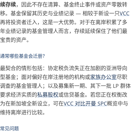
续存续
，因此不存在清算、基金终止事件或资产零散转
移。基金保留其历史与业绩记录 — 相较于新设一只
VCC
再将投资者迁入，这是一大优势。对于在离岸积累了多
年业绩记录的基金管理人而言，存续延续保住了他们最
宝贵的资产。
通常哪些基金会迁册？
最契合的情形包括：协定税负流失正在加剧的亚洲导向
型基金；面对偏好在岸注册地的机构或
家族办公室
尽职
调查的基金管理人；以及募集新一期、其下一批 LP 群体
要求经济实质的
私募股权
或信贷基金。若您正在权衡改
为在新加坡全新设立，可在
VCC 对比开曼 SPC
概览中与
维持离岸进行比较。
常见问题