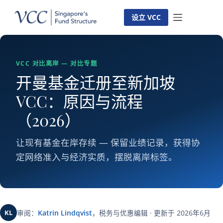
跳
至
设立 VCC
内
容
VCC 对比离岸 — 对比专题
开曼基金迁册至新加坡
VCC：原因与流程
（2026）
让现有基金在岸存续 — 保留业绩记录，获得协
定网络准入与经济实质，摆脱离岸标签。
KL
审阅：
Katrin Lindqvist
，税务与优惠编辑 · 更新于 2026年6月