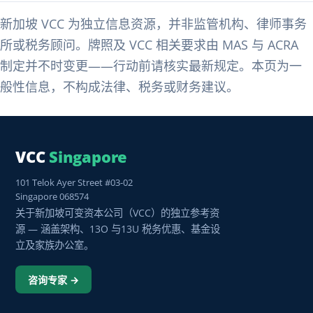
新加坡 VCC 为独立信息资源，并非监管机构、律师事务
所或税务顾问。牌照及 VCC 相关要求由 MAS 与 ACRA
制定并不时变更——行动前请核实最新规定。本页为一
般性信息，不构成法律、税务或财务建议。
VCC
Singapore
101 Telok Ayer Street #03-02
Singapore 068574
关于新加坡可变资本公司（VCC）的独立参考资
源 — 涵盖架构、13O 与13U 税务优惠、基金设
立及家族办公室。
咨询专家 →